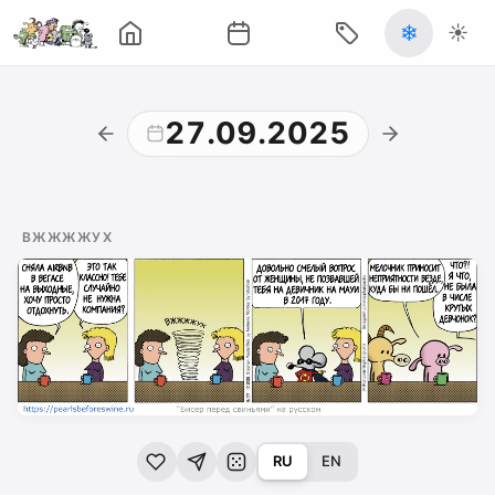
❄
☀️
27.09.2025
ВЖЖЖЖУХ
RU
EN