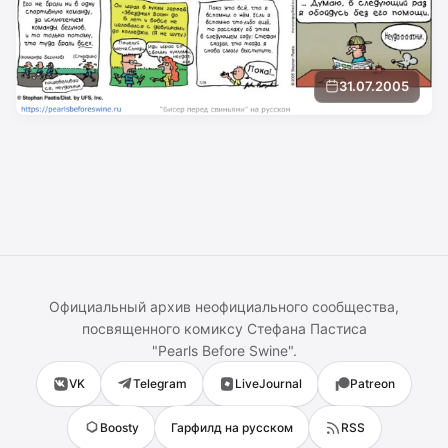
31.07.2005
Официальный архив неофициального сообщества,
посвященного комиксу
Стефана Пастиса
"
Pearls Before Swine
".
VK
Telegram
LiveJournal
Patreon
Boosty
Гарфилд на русском
RSS