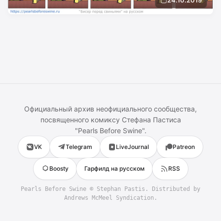
Официальный архив неофициального сообщества,
посвященного комиксу
Стефана Пастиса
"
Pearls Before Swine
".
VK
Telegram
LiveJournal
Patreon
Boosty
Гарфилд на русском
RSS
Pearls Before Swine
©
Stephan Pastis
. Distributed by
Andrews McMeel Syndication.