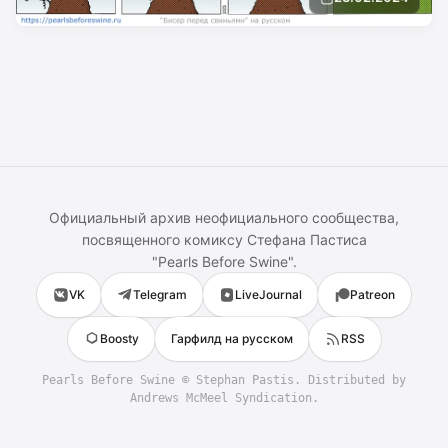
Официальный архив неофициального сообщества,
посвященного комиксу
Стефана Пастиса
"
Pearls Before Swine
".
VK
Telegram
LiveJournal
Patreon
Boosty
Гарфилд на русском
RSS
Pearls Before Swine
©
Stephan Pastis
. Distributed by
Andrews McMeel Syndication.