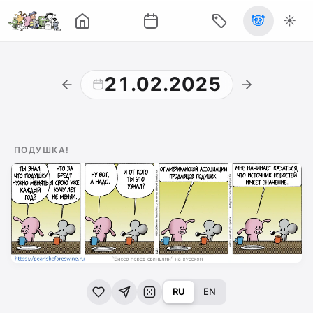
🐼
☀️
21.02.2025
ПОДУШКА!
RU
EN