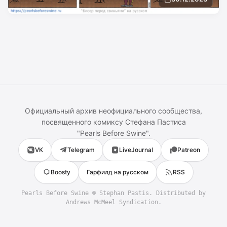
Официальный архив неофициального сообщества,
посвященного комиксу
Стефана Пастиса
"
Pearls Before Swine
".
VK
Telegram
LiveJournal
Patreon
Boosty
Гарфилд на русском
RSS
Pearls Before Swine
©
Stephan Pastis
. Distributed by
Andrews McMeel Syndication.