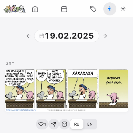
👨
☀️
19.02.2025
ЗПТ
RU
EN
1