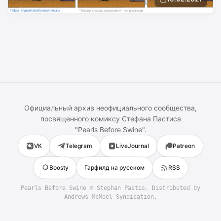
Официальный архив неофициального сообщества,
посвященного комиксу
Стефана Пастиса
"
Pearls Before Swine
".
VK
Telegram
LiveJournal
Patreon
Boosty
Гарфилд на русском
RSS
Pearls Before Swine
©
Stephan Pastis
. Distributed by
Andrews McMeel Syndication.