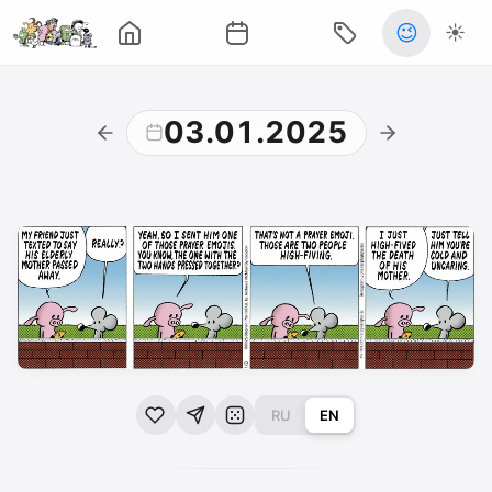
😉
☀️
03.01.2025
RU
EN