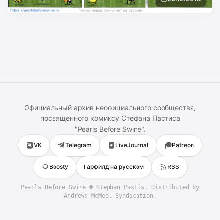
Официальный архив неофициального сообщества,
посвященного комиксу
Стефана Пастиса
"
Pearls Before Swine
".
VK
Telegram
LiveJournal
Patreon
Boosty
Гарфилд на русском
RSS
Pearls Before Swine
©
Stephan Pastis
. Distributed by
Andrews McMeel Syndication.