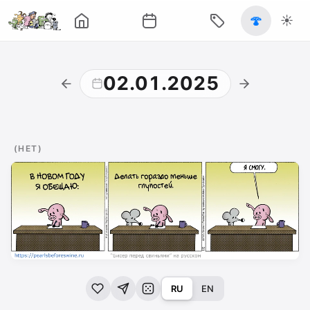
🍄
☀️
02.01.2025
(НЕТ)
RU
EN