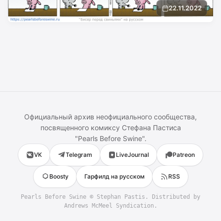
22.11.2022
Официальный архив неофициального сообщества,
посвященного комиксу
Стефана Пастиса
"
Pearls Before Swine
".
VK
Telegram
LiveJournal
Patreon
Boosty
Гарфилд на русском
RSS
Pearls Before Swine
©
Stephan Pastis
. Distributed by
Andrews McMeel Syndication.