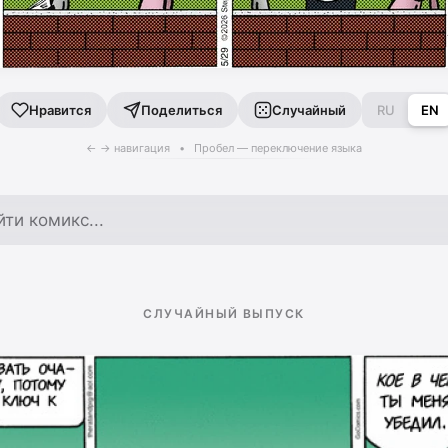
Поделиться
Случайный
RU
EN
Нравится
← → навигация • Пробел — переключение языка
по архиву
СЛУЧАЙНЫЙ ВЫПУСК