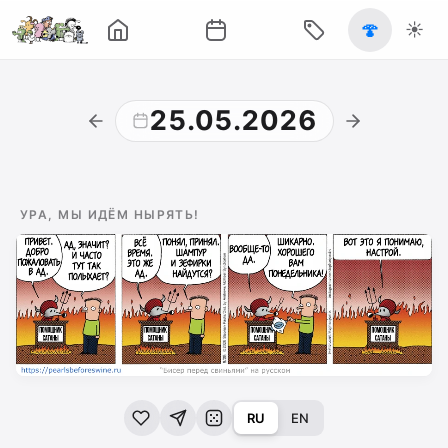
🍄
☀️
25.05.2026
УРА, МЫ ИДЁМ НЫРЯТЬ!
RU
EN