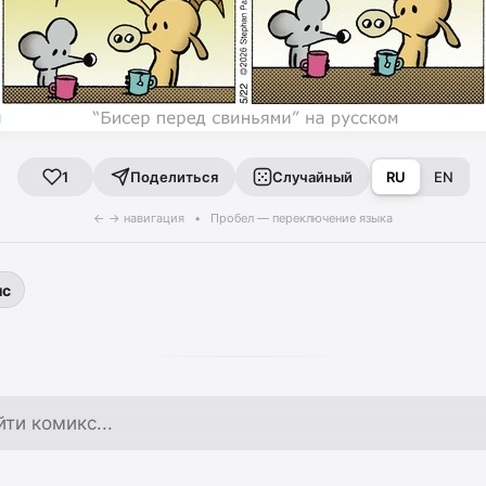
Поделиться
Случайный
RU
EN
1
← → навигация • Пробел — переключение языка
ыс
по архиву