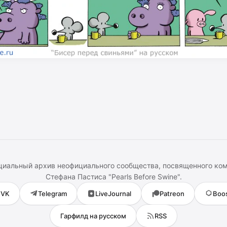
иальный архив неофициального сообщества, посвященного ко
Стефана Пастиса
"
Pearls Before Swine
".
VK
Telegram
LiveJournal
Patreon
Boo
Гарфилд на русском
RSS