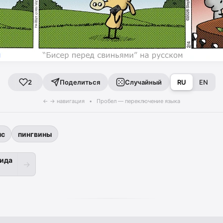
Поделиться
Случайный
RU
EN
2
← → навигация • Пробел — переключение языка
ыс
пингвины
ида
→