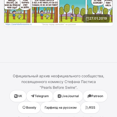
27.01.2019
Официальный архив неофициального сообщества,
посвященного комиксу
Стефана Пастиса
"
Pearls Before Swine
".
VK
Telegram
LiveJournal
Patreon
Boosty
Гарфилд на русском
RSS