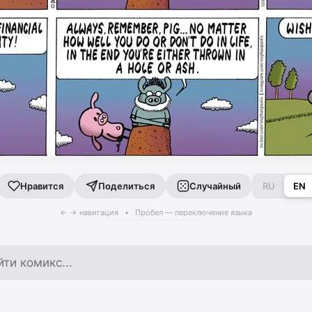
Поделиться
Случайный
RU
EN
Нравится
← → навигация • Пробел — переключение языка
по архиву