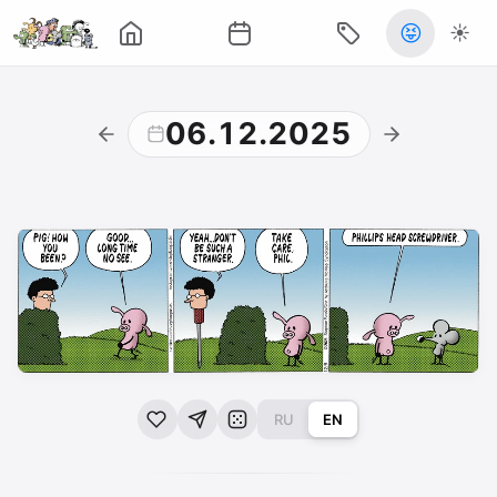
😝
☀️
06.12.2025
RU
EN