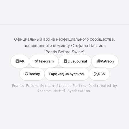
Официальный архив неофициального сообщества,
посвященного комиксу
Стефана Пастиса
"
Pearls Before Swine
".
VK
Telegram
LiveJournal
Patreon
Boosty
Гарфилд на русском
RSS
Pearls Before Swine
©
Stephan Pastis
. Distributed by
Andrews McMeel Syndication.