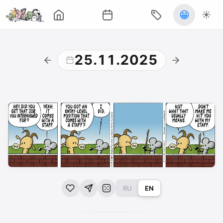
😁
☀️
25.11.2025
RU
EN