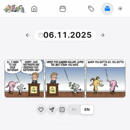
👻
☀️
06.11.2025
RU
EN