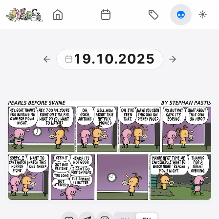
👽
☀️
19.10.2025