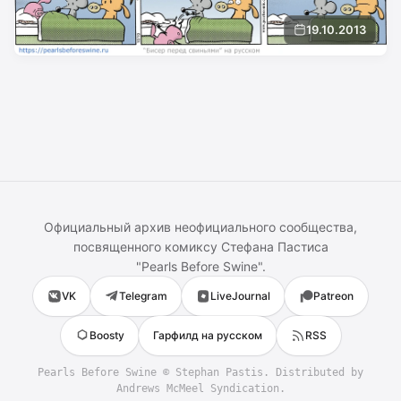
19.10.2013
Официальный архив неофициального сообщества,
посвященного комиксу
Стефана Пастиса
"
Pearls Before Swine
".
VK
Telegram
LiveJournal
Patreon
Boosty
Гарфилд на русском
RSS
Pearls Before Swine
©
Stephan Pastis
. Distributed by
Andrews McMeel Syndication.