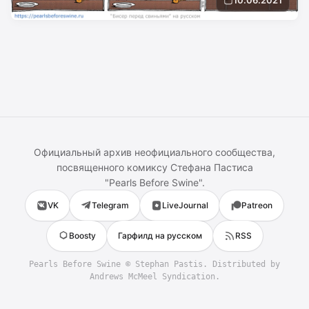
Официальный архив неофициального сообщества,
посвященного комиксу
Стефана Пастиса
"
Pearls Before Swine
".
VK
Telegram
LiveJournal
Patreon
Boosty
Гарфилд на русском
RSS
Pearls Before Swine
©
Stephan Pastis
. Distributed by
Andrews McMeel Syndication.