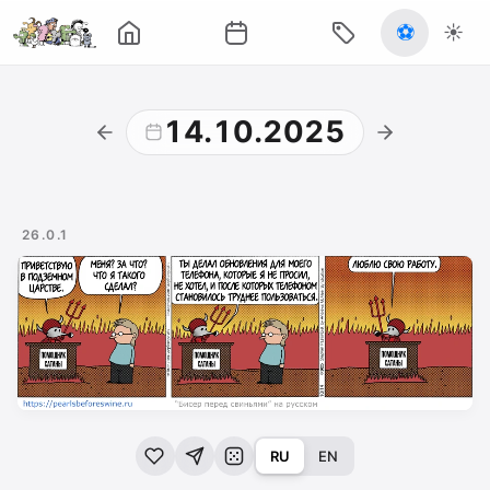
⚽
☀️
14.10.2025
26.0.1
RU
EN