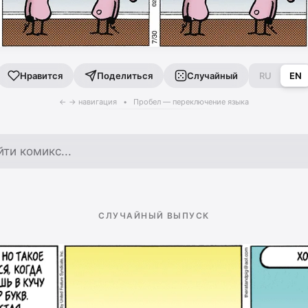
Поделиться
Случайный
RU
EN
Нравится
← → навигация • Пробел — переключение языка
по архиву
СЛУЧАЙНЫЙ ВЫПУСК