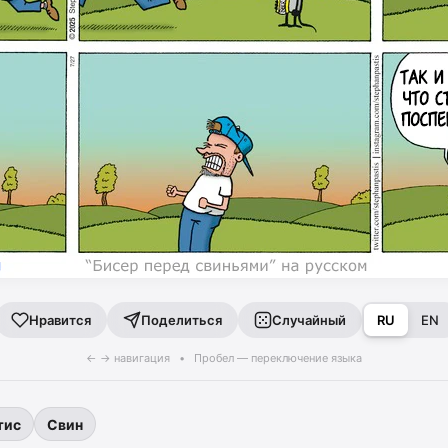
Поделиться
Случайный
RU
EN
Нравится
← → навигация • Пробел — переключение языка
тис
Свин