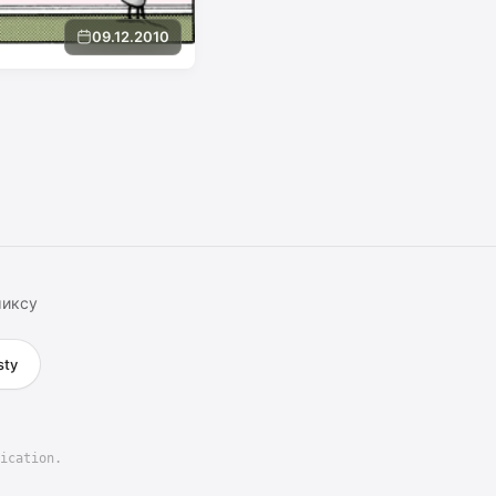
09.12.2010
миксу
sty
ication.