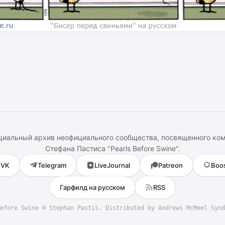
иальный архив неофициального сообщества, посвященного ко
Стефана Пастиса
"
Pearls Before Swine
".
VK
Telegram
LiveJournal
Patreon
Boo
Гарфилд на русском
RSS
efore Swine
©
Stephan Pastis
. Distributed by Andrews McMeel Synd