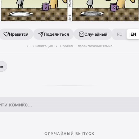
Поделиться
Случайный
RU
EN
Нравится
← → навигация • Пробел — переключение языка
ыс
по архиву
СЛУЧАЙНЫЙ ВЫПУСК