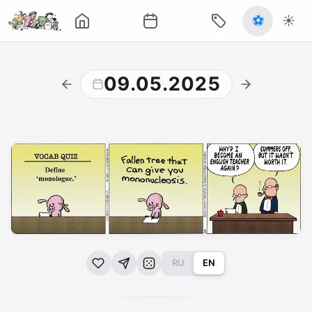
⚽
☀️
09.05.2025
RU
EN