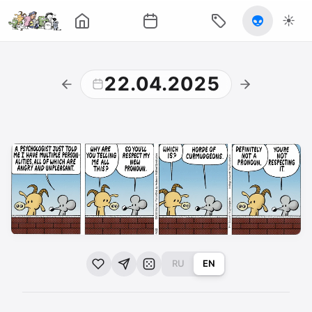
👽
☀️
22.04.2025
RU
EN