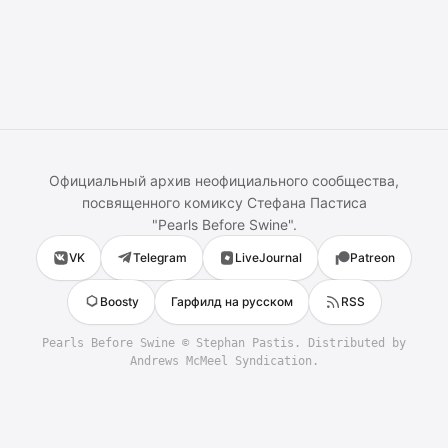
Официальный архив неофициального сообщества,
посвященного комиксу
Стефана Пастиса
"
Pearls Before Swine
".
VK
Telegram
LiveJournal
Patreon
Boosty
Гарфилд на русском
RSS
Pearls Before Swine
©
Stephan Pastis
. Distributed by
Andrews McMeel Syndication.