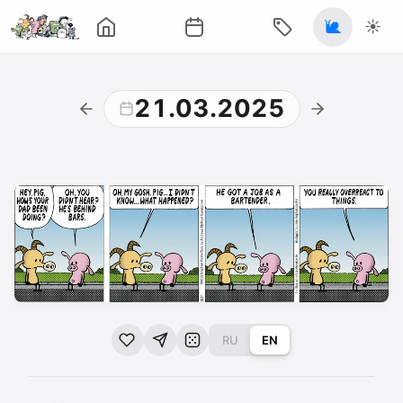
🐌
☀️
21.03.2025
RU
EN