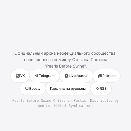
Официальный архив неофициального сообщества,
посвященного комиксу
Стефана Пастиса
"
Pearls Before Swine
".
VK
Telegram
LiveJournal
Patreon
Boosty
Гарфилд на русском
RSS
Pearls Before Swine
©
Stephan Pastis
. Distributed by
Andrews McMeel Syndication.