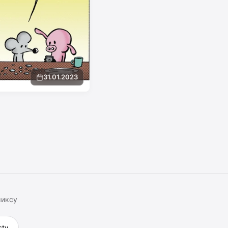
31.01.2023
миксу
sty