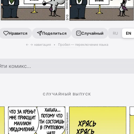
Поделиться
Случайный
RU
EN
Нравится
← → навигация • Пробел — переключение языка
по архиву
СЛУЧАЙНЫЙ ВЫПУСК