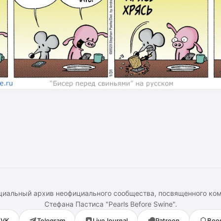
иальный архив неофициального сообщества, посвященного ко
Стефана Пастиса
"
Pearls Before Swine
".
VK
Telegram
LiveJournal
Patreon
Boo