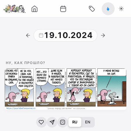
👧
☀️
19.10.2024
НУ, КАК ПРОШЛО?
RU
EN