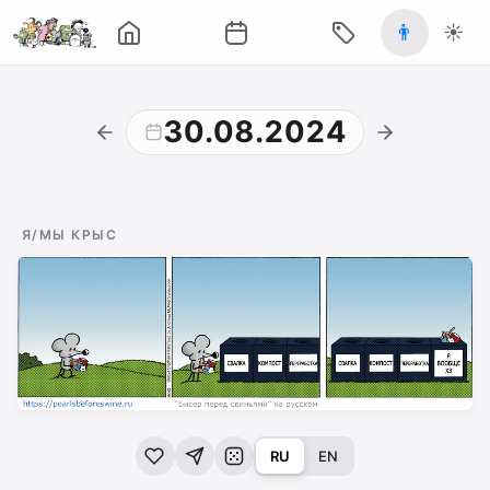
👨
☀️
30.08.2024
Я/МЫ КРЫС
RU
EN