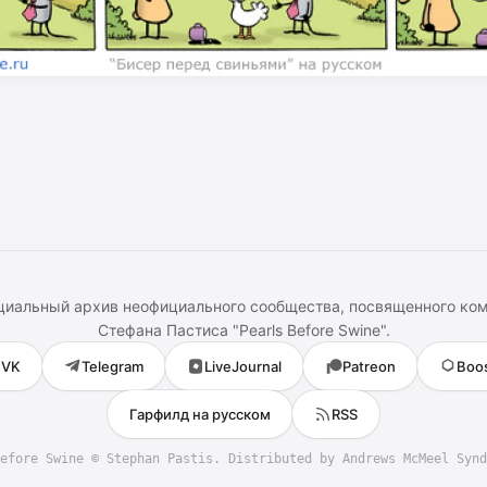
иальный архив неофициального сообщества, посвященного ко
Стефана Пастиса
"
Pearls Before Swine
".
VK
Telegram
LiveJournal
Patreon
Boo
Гарфилд на русском
RSS
efore Swine
©
Stephan Pastis
. Distributed by Andrews McMeel Synd