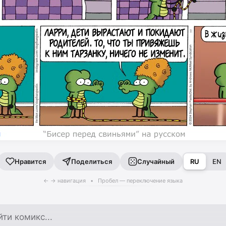
Поделиться
Случайный
RU
EN
Нравится
← → навигация • Пробел — переключение языка
по архиву