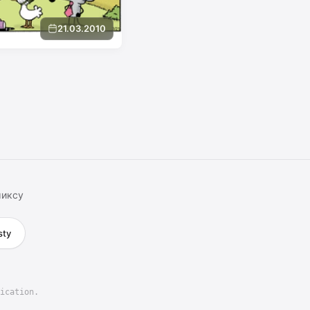
21.03.2010
миксу
sty
ication.