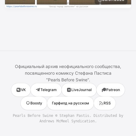
Официальный архив неофициального сообщества,
посвященного комиксу
Стефана Пастиса
"
Pearls Before Swine
".
VK
Telegram
LiveJournal
Patreon
Boosty
Гарфилд на русском
RSS
Pearls Before Swine
©
Stephan Pastis
. Distributed by
Andrews McMeel Syndication.