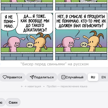
Поделиться
Случайный
RU
EN
Нравится
← → навигация • Пробел — переключение языка
ыс
Свин