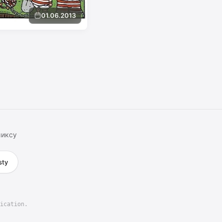
01.06.2013
миксу
sty
ication.