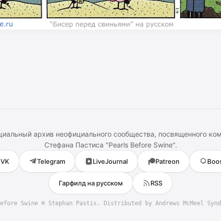
иальный архив неофициального сообщества, посвященного ко
Стефана Пастиса
"
Pearls Before Swine
".
VK
Telegram
LiveJournal
Patreon
Boo
Гарфилд на русском
RSS
efore Swine
©
Stephan Pastis
. Distributed by Andrews McMeel Synd