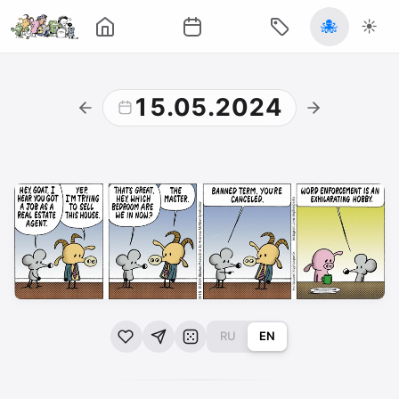
🐙
☀️
15.05.2024
RU
EN