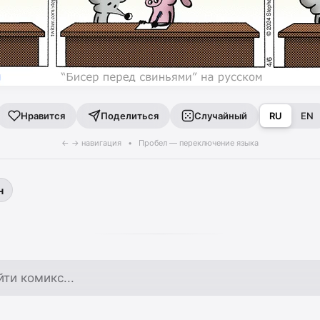
Поделиться
Случайный
RU
EN
Нравится
← → навигация • Пробел — переключение языка
н
по архиву