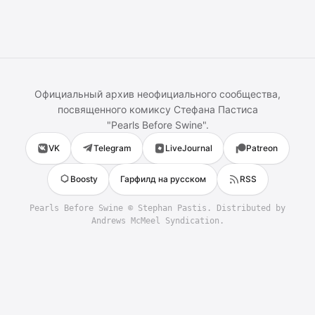
Официальный архив неофициального сообщества,
посвященного комиксу
Стефана Пастиса
"
Pearls Before Swine
".
VK
Telegram
LiveJournal
Patreon
Boosty
Гарфилд на русском
RSS
Pearls Before Swine
©
Stephan Pastis
. Distributed by
Andrews McMeel Syndication.