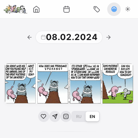
😁
☀️
08.02.2024
RU
EN