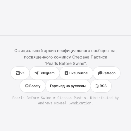
Официальный архив неофициального сообщества,
посвященного комиксу
Стефана Пастиса
"
Pearls Before Swine
".
VK
Telegram
LiveJournal
Patreon
Boosty
Гарфилд на русском
RSS
Pearls Before Swine
©
Stephan Pastis
. Distributed by
Andrews McMeel Syndication.