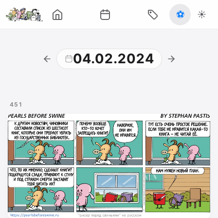
⚽
☀️
04.02.2024
451