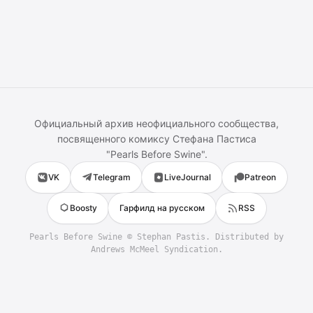
Официальный архив неофициального сообщества,
посвященного комиксу
Стефана Пастиса
"
Pearls Before Swine
".
VK
Telegram
LiveJournal
Patreon
Boosty
Гарфилд на русском
RSS
Pearls Before Swine
©
Stephan Pastis
. Distributed by
Andrews McMeel Syndication.