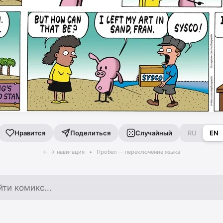
Поделиться
Случайный
RU
EN
Нравится
← → навигация • Пробел — переключение языка
по архиву