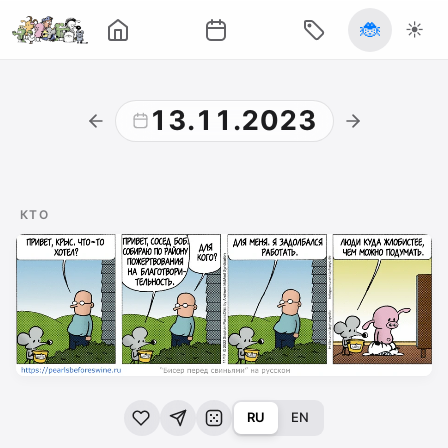
🐞
☀️
13.11.2023
КТО
RU
EN