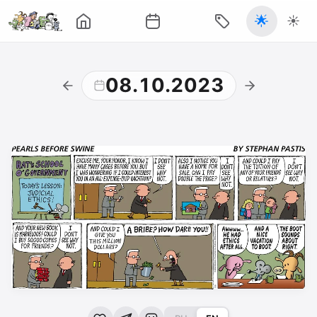
🌟
☀️
08.10.2023