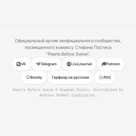
Официальный архив неофициального сообщества,
посвященного комиксу
Стефана Пастиса
"
Pearls Before Swine
".
VK
Telegram
LiveJournal
Patreon
Boosty
Гарфилд на русском
RSS
Pearls Before Swine
©
Stephan Pastis
. Distributed by
Andrews McMeel Syndication.