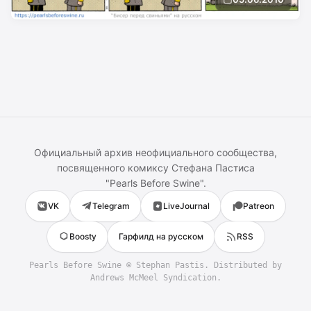
Официальный архив неофициального сообщества,
посвященного комиксу
Стефана Пастиса
"
Pearls Before Swine
".
VK
Telegram
LiveJournal
Patreon
Boosty
Гарфилд на русском
RSS
Pearls Before Swine
©
Stephan Pastis
. Distributed by
Andrews McMeel Syndication.