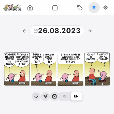
🐙
☀️
26.08.2023
RU
EN