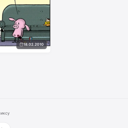
18.02.2010
миксу