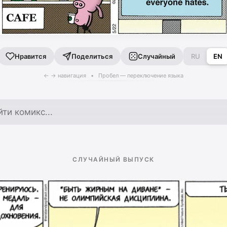
Поделиться
Случайный
RU
EN
Нравится
← → навигация • Пробел — переключение языка
по архиву
СЛУЧАЙНЫЙ ВЫПУСК