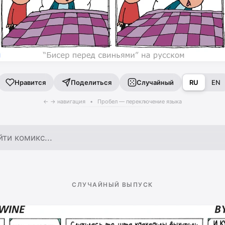
Поделиться
Случайный
RU
EN
Нравится
← → навигация • Пробел — переключение языка
по архиву
СЛУЧАЙНЫЙ ВЫПУСК