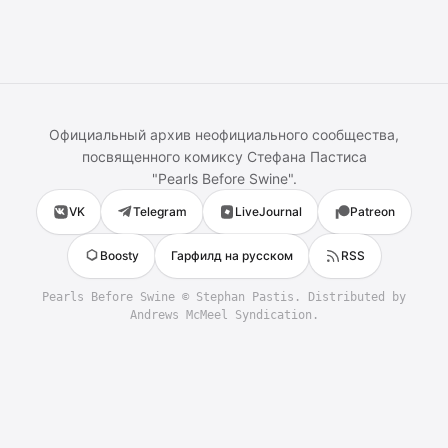
Официальный архив неофициального сообщества,
посвященного комиксу
Стефана Пастиса
"
Pearls Before Swine
".
VK
Telegram
LiveJournal
Patreon
Boosty
Гарфилд на русском
RSS
Pearls Before Swine
©
Stephan Pastis
. Distributed by
Andrews McMeel Syndication.