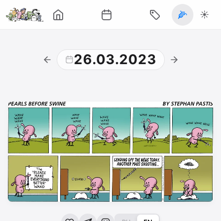
🌽
☀️
26.03.2023