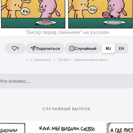
Поделиться
Случайный
RU
EN
1
← → навигация • Пробел — переключение языка
по архиву
СЛУЧАЙНЫЙ ВЫПУСК