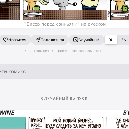
Поделиться
Случайный
RU
EN
Нравится
← → навигация • Пробел — переключение языка
по архиву
СЛУЧАЙНЫЙ ВЫПУСК