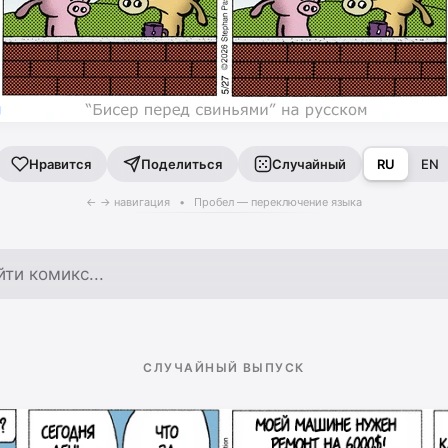
Поделиться
Случайный
RU
EN
Нравится
← → навигация • Пробел — переключение языка
по архиву
СЛУЧАЙНЫЙ ВЫПУСК